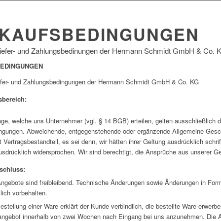
KAUFSBEDINGUNGEN
Liefer- und Zahlungsbedinungen der Hermann Schmidt GmbH & Co. 
EDINGUNGEN
iefer- und Zahlungsbedingungen der Hermann Schmidt GmbH & Co. KG
sbereich
:
räge, welche uns Unternehmer (vgl. § 14 BGB) erteilen, gelten ausschließlich 
ngungen. Abweichende, entgegenstehende oder ergänzende Allgemeine Geschä
t Vertragsbestandteil, es sei denn, wir hätten ihrer Geltung ausdrücklich sc
ausdrücklich widersprochen. Wir sind berechtigt, die Ansprüche aus unserer G
schluss:
ngebote sind freibleibend. Technische Änderungen sowie Änderungen in For
lich vorbehalten.
estellung einer Ware erklärt der Kunde verbindlich, die bestellte Ware erwerbe
angebot innerhalb von zwei Wochen nach Eingang bei uns anzunehmen. Die An