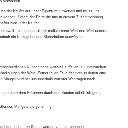
ns verwahren.
r muss der Käufer auf unser Eigentum hinweisen und muss uns
zen können. Sofern der Dritte die uns in diesem Zusammenhang
aftet hierfür der Käufer.
insoweit freizugeben, als ihr realisierbarer Wert den Wert unserer
jedoch die freizugebenden Sicherheiten auswählen.
durchschnittlichen Kunden ohne weiteres auffallen, zu untersuchen.
hädigungen der Ware. Ferner fallen Fälle darunter, in denen eine
en Mängel sind bei uns innerhalb von vier Werktagen nach
rktagen nach dem Erkennen durch den Kunden schriftlich gerügt
reffenden Mangels als genehmigt.
ngel der gelieferten Sache werden von uns behoben.