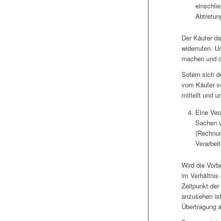
einschli
Abtretun
Der Käufer da
widerrufen. U
machen und d
Sofern sich d
vom Käufer ve
mitteilt und 
Eine Ver
Sachen v
(Rechnun
Verarbei
Wird die Vorb
im Verhältnis
Zeitpunkt der
anzusehen ist
Übertragung a