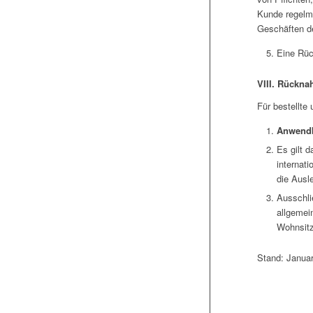
Kunde regelmä
Geschäften de
Eine Rüc
VIII. Rückn
Für bestellte
Anwendb
Es gilt 
internat
die Ausl
Ausschli
allgemei
Wohnsitz
Stand: Janua