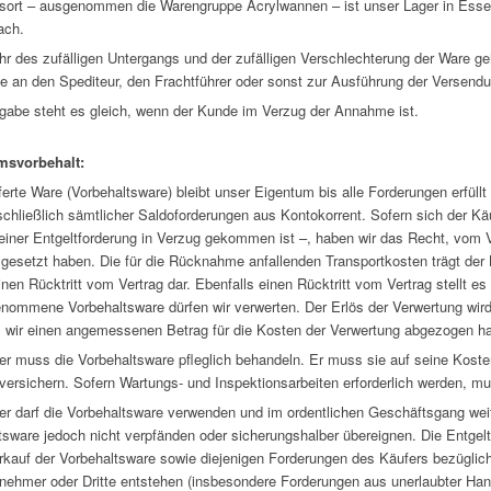
gsort – ausgenommen die Warengruppe Acrylwannen – ist unser Lager in Essen
ach.
hr des zufälligen Untergangs und der zufälligen Verschlechterung der Ware g
e an den Spediteur, den Frachtführer oder sonst zur Ausführung der Versend
gabe steht es gleich, wenn der Kunde im Verzug der Annahme ist.
msvorbehalt:
ferte Ware (Vorbehaltsware) bleibt unser Eigentum bis alle Forderungen erfüll
chließlich sämtlicher Saldoforderungen aus Kontokorrent. Sofern sich der Käuf
einer Entgeltforderung in Verzug gekommen ist –, haben wir das Recht, vom 
 gesetzt haben. Die für die Rücknahme anfallenden Transportkosten trägt der 
inen Rücktritt vom Vertrag dar. Ebenfalls einen Rücktritt vom Vertrag stellt e
nommene Vorbehaltsware dürfen wir verwerten. Der Erlös der Verwertung wird 
wir einen angemessenen Betrag für die Kosten der Verwertung abgezogen h
er muss die Vorbehaltsware pfleglich behandeln. Er muss sie auf seine Kos
versichern. Sofern Wartungs- und Inspektionsarbeiten erforderlich werden, mu
er darf die Vorbehaltsware verwenden und im ordentlichen Geschäftsgang weite
tsware jedoch nicht verpfänden oder sicherungshalber übereignen. Die Entg
rkauf der Vorbehaltsware sowie diejenigen Forderungen des Käufers bezüglic
nehmer oder Dritte entstehen (insbesondere Forderungen aus unerlaubter Ha