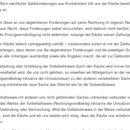
eßlich sämtlicher Saldoforderungen aus Kontokorrent tritt uns der Käufer bere
g an.
rf diese an uns abgetretenen Forderungen auf seine Rechnung im eigenen Nam
nser Recht, diese Forderungen selbst einzuziehen, wird dadurch nicht berührt; 
ie Einzugsermächtigung nicht widerrufen, solange der Käufer seinen Zahlu
er Käufer jedoch vertragswidrig verhält – insbesondere sofern er mit der Zahl
rlangen, dass dieser uns die abgetretenen Forderungen und die jeweiligen Sc
uns alle Unterlagen aushändigt sowie alle Angaben macht, die wir zur Gelten
arbeitung oder Umbildung der Vorbehaltsware durch den Käufer wird immer f
erarbeitet wird, die uns nicht gehören, so erwerben wir Miteigentum an der 
gsendbetrag inklusive der Umsatzsteuer) zu den anderen verarbeiteten Sachen 
tung entstehende neue Sache das Gleiche wie für die Vorbehaltsware.
ehaltsware mit anderen uns nicht gehörenden Sachen untrennbar verbunden o
 des Wertes der Vorbehaltsware (Rechnungsendbetrag inklusive der Umsatzs
 Verbindung oder Vermischung. Wird die Vorbehaltsware in der Weise verbun
, sind der Käufer und wir uns bereits jetzt einig, dass der Käufer uns antei
n.