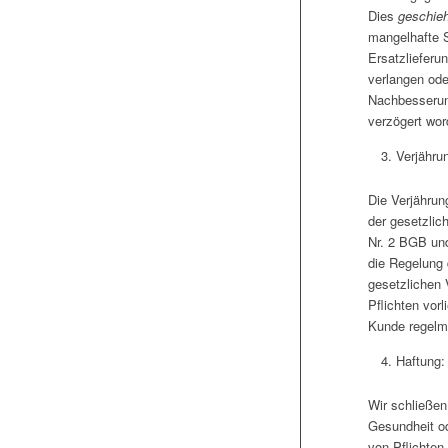
Dies
geschieh
mangelhafte 
Ersatzlieferu
verlangen ode
Nachbesserung
verzögert wor
Verjähru
Die Verjährun
der gesetzlic
Nr. 2 BGB und
die Regelung 
gesetzlichen 
Pflichten vor
Kunde regelmä
Haftung:
Wir schließen
Gesundheit od
von Pflichten