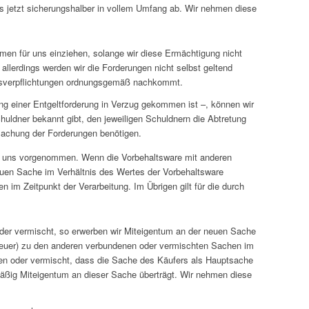
its jetzt sicherungshalber in vollem Umfang ab. Wir nehmen diese
en für uns einziehen, solange wir diese Ermächtigung nicht
allerdings werden wir die Forderungen nicht selbst geltend
ngsverpflichtungen ordnungsgemäß nachkommt.
ung einer Entgeltforderung in Verzug gekommen ist –, können wir
huldner bekannt gibt, den jeweiligen Schuldnern die Abtretung
dmachung der Forderungen benötigen.
ür uns vorgenommen. Wenn die Vorbehaltsware mit anderen
neuen Sache im Verhältnis des Wertes der Vorbehaltsware
im Zeitpunkt der Verarbeitung. Im Übrigen gilt für die durch
der vermischt, so erwerben wir Miteigentum an der neuen Sache
teuer) zu den anderen verbundenen oder vermischten Sachen im
den oder vermischt, dass die Sache des Käufers als Hauptsache
lsmäßig Miteigentum an dieser Sache überträgt. Wir nehmen diese