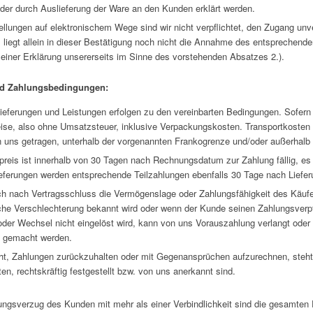
oder durch Auslieferung der Ware an den Kunden erklärt werden.
ellungen auf elektronischem Wege sind wir nicht verpflichtet, den Zugang unv
 liegt allein in dieser Bestätigung noch nicht die Annahme des entsprechende
 einer Erklärung unsererseits im Sinne des vorstehenden Absatzes 2.).
und Zahlungsbedingungen:
ieferungen und Leistungen erfolgen zu den vereinbarten Bedingungen. Sofern 
eise, also ohne Umsatzsteuer, inklusive Verpackungskosten. Transportkoste
n uns getragen, unterhalb der vorgenannten Frankogrenze und/oder außerhalb 
preis ist innerhalb von 30 Tagen nach Rechnungsdatum zur Zahlung fällig, es 
ieferungen werden entsprechende Teilzahlungen ebenfalls 30 Tage nach Lieferu
h nach Vertragsschluss die Vermögenslage oder Zahlungsfähigkeit des Käufer 
che Verschlechterung bekannt wird oder wenn der Kunde seinen Zahlungsverp
der Wechsel nicht eingelöst wird, kann von uns Vorauszahlung verlangt oder d
 gemacht werden.
t, Zahlungen zurückzuhalten oder mit Gegenansprüchen aufzurechnen, steht
ten, rechtskräftig festgestellt bzw. von uns anerkannt sind.
ungsverzug des Kunden mit mehr als einer Verbindlichkeit sind die gesamten 