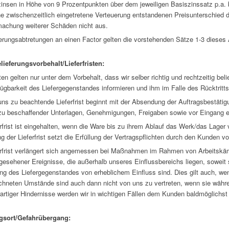
insen in Höhe von 9 Prozentpunkten über dem jeweiligen Basiszinssatz p.a. 
ne zwischenzeitlich eingetretene Verteuerung entstandenen Preisunterschied d
achung weiterer Schäden nicht aus.
erungsabtretungen an einen Factor gelten die vorstehenden Sätze 1-3 dieses
lieferungsvorbehalt/Lieferfristen:
sten gelten nur unter dem Vorbehalt, dass wir selber richtig und rechtzeitig b
fügbarkeit des Liefergegenstandes informieren und ihm im Falle des Rücktritt
uns zu beachtende Lieferfrist beginnt mit der Absendung der Auftragsbestät
u beschaffender Unterlagen, Genehmigungen, Freigaben sowie vor Eingang ei
rfrist ist eingehalten, wenn die Ware bis zu ihrem Ablauf das Werk/das Lager v
g der Lieferfrist setzt die Erfüllung der Vertragspflichten durch den Kunden v
erfrist verlängert sich angemessen bei Maßnahmen im Rahmen von Arbeitskämp
gesehener Ereignisse, die außerhalb unseres Einflussbereichs liegen, soweit s
ung des Liefergegenstandes von erheblichem Einfluss sind. Dies gilt auch, wen
chneten Umstände sind auch dann nicht von uns zu vertreten, wenn sie währe
artiger Hindernisse werden wir in wichtigen Fällen dem Kunden baldmöglichst 
gsort/Gefahrübergang: