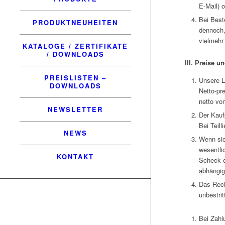
E-Mail) 
Bei Best
PRODUKTNEUHEITEN
dennoch,
vielmehr
KATALOGE / ZERTIFIKATE
/ DOWNLOADS
III. Preise 
PREISLISTEN –
Unsere L
DOWNLOADS
Netto-pr
netto vo
NEWSLETTER
Der Kauf
Bei Teill
NEWS
Wenn sic
wesentli
KONTAKT
Scheck o
abhängig
Das Rech
unbestrit
Bei Zahl