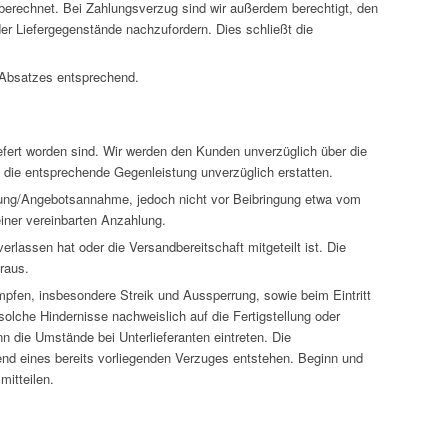
berechnet. Bei Zahlungsverzug sind wir außerdem berechtigt, den
er Liefergegenstände nachzufordern. Dies schließt die
 Absatzes entsprechend.
eliefert worden sind. Wir werden den Kunden unverzüglich über die
s die entsprechende Gegenleistung unverzüglich erstatten.
igung/Angebotsannahme, jedoch nicht vor Beibringung etwa vom
ner vereinbarten Anzahlung.
erlassen hat oder die Versandbereitschaft mitgeteilt ist. Die
oraus.
fen, insbesondere Streik und Aussperrung, sowie beim Eintritt
olche Hindernisse nachweislich auf die Fertigstellung oder
n die Umstände bei Unterlieferanten eintreten. Die
nd eines bereits vorliegenden Verzuges entstehen. Beginn und
mitteilen.