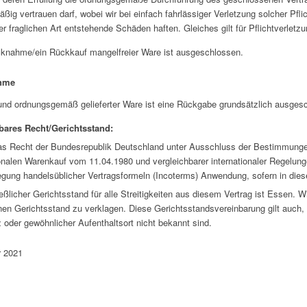
ßig vertrauen darf, wobei wir bei einfach fahrlässiger Verletzung solcher Pfli
r fraglichen Art entstehende Schäden haften. Gleiches gilt für Pflichtverletzu
knahme/ein Rückkauf mangelfreier Ware ist ausgeschlossen.
ahme
 und ordnungsgemäß gelieferter Ware ist eine Rückgabe grundsätzlich ausges
ares Recht/Gerichtsstand:
das Recht der Bundesrepublik Deutschland unter Ausschluss der Bestimmun
ionalen Warenkauf vom 11.04.1980 und vergleichbarer internationaler Regelung
egung handelsüblicher Vertragsformeln (Incoterms) Anwendung, sofern in die
eßlicher Gerichtsstand für alle Streitigkeiten aus diesem Vertrag ist Essen. 
nen Gerichtsstand zu verklagen. Diese Gerichtsstandsvereinbarung gilt auch,
 oder gewöhnlicher Aufenthaltsort nicht bekannt sind.
r 2021