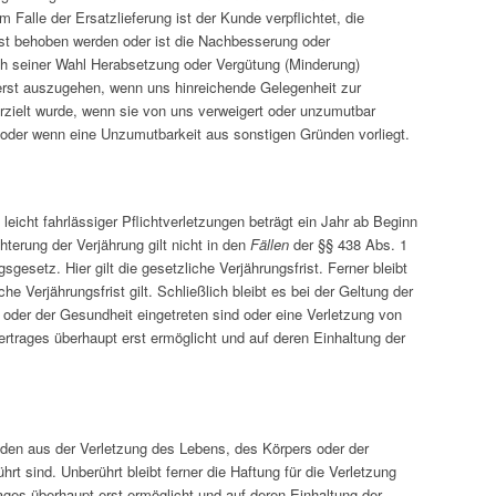
Falle der Ersatzlieferung ist der Kunde verpflichtet, die
t behoben werden oder ist die Nachbesserung oder
h seiner Wahl Herabsetzung oder Vergütung (Minderung)
erst auszugehen, wenn uns hinreichende Gelegenheit zur
zielt wurde, wenn sie von uns verweigert oder unzumutbar
n oder wenn eine Unzumutbarkeit aus sonstigen Gründen vorliegt.
icht fahrlässiger Pflichtverletzungen beträgt ein Jahr ab Beginn
terung der Verjährung gilt nicht in den
Fällen
der §§ 438 Abs. 1
etz. Hier gilt die gesetzliche Verjährungsfrist. Ferner bleibt
 Verjährungsfrist gilt. Schließlich bleibt es bei der Geltung der
 oder der Gesundheit eingetreten sind oder eine Verletzung von
rtrages überhaupt erst ermöglicht und auf deren Einhaltung der
häden aus der Verletzung des Lebens, des Körpers oder der
 sind. Unberührt bleibt ferner die Haftung für die Verletzung
ges überhaupt erst ermöglicht und auf deren Einhaltung der