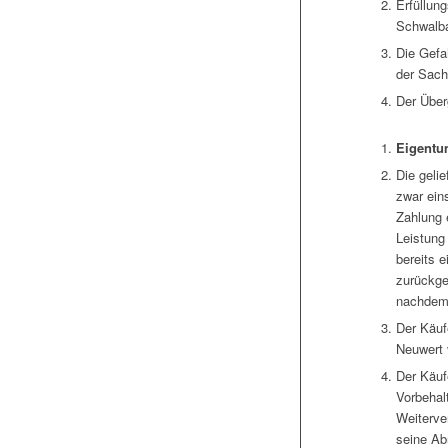
Erfüllun
Schwalb
Die Gefa
der Sach
Der Über
Eigentu
Die gelie
zwar eins
Zahlung 
Leistung
bereits e
zurückge
nachdem 
Der Käuf
Neuwert 
Der Käuf
Vorbehal
Weiterve
seine Ab