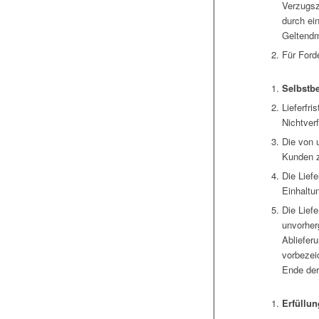
Verzugsz
durch ei
Geltendm
Für Ford
Selbstbe
Lieferfri
Nichtver
Die von 
Kunden z
Die Liefe
Einhaltun
Die Lief
unvorher
Abliefer
vorbezei
Ende der
Erfüllun