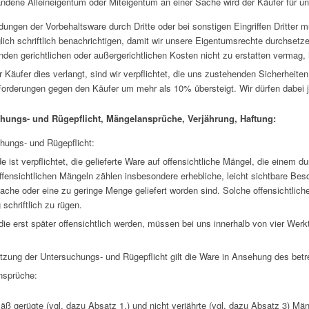
ndene Alleineigentum oder Miteigentum an einer Sache wird der Käufer für u
dungen der Vorbehaltsware durch Dritte oder bei sonstigen Eingriffen Dritte
lich schriftlich benachrichtigen, damit wir unsere Eigentumsrechte durchset
den gerichtlichen oder außergerichtlichen Kosten nicht zu erstatten vermag, h
Käufer dies verlangt, sind wir verpflichtet, die uns zustehenden Sicherheiten 
Forderungen gegen den Käufer um mehr als 10% übersteigt. Wir dürfen dabei 
chungs- und Rügepflicht, Mängelansprüche, Verjährung, Haftung:
hungs- und Rügepflicht:
 ist verpflichtet, die gelieferte Ware auf offensichtliche Mängel, die einem 
ffensichtlichen Mängeln zählen insbesondere erhebliche, leicht sichtbare Besc
ache oder eine zu geringe Menge geliefert worden sind. Solche offensichtlich
 schriftlich zu rügen.
die erst später offensichtlich werden, müssen bei uns innerhalb von vier We
etzung der Untersuchungs- und Rügepflicht gilt die Ware in Ansehung des bet
nsprüche:
 gerügte (vgl. dazu Absatz 1.) und nicht verjährte (vgl. dazu Absatz 3) Mä