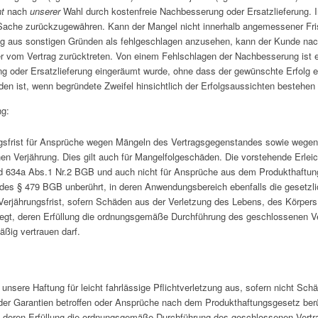
t
nach
unserer
Wahl durch kostenfreie Nachbesserung oder Ersatzlieferung. Im 
Sache zurückzugewähren. Kann der Mangel nicht innerhalb angemessener Fris
ng aus sonstigen Gründen als fehlgeschlagen anzusehen, kann der Kunde nac
r vom Vertrag zurücktreten. Von einem Fehlschlagen der Nachbesserung ist 
 oder Ersatzlieferung eingeräumt wurde, ohne dass der gewünschte Erfolg er
den ist, wenn begründete Zweifel hinsichtlich der Erfolgsaussichten bestehe
ng:
gsfrist für Ansprüche wegen Mängeln des Vertragsgegenstandes sowie wegen le
hen Verjährung. Dies gilt auch für Mangelfolgeschäden. Die vorstehende Erleich
 634a Abs.1 Nr.2 BGB und auch nicht für Ansprüche aus dem Produkthaftungsges
des § 479 BGB unberührt, in deren Anwendungsbereich ebenfalls die gesetzliche
Verjährungsfrist, sofern Schäden aus der Verletzung des Lebens, des Körpers
liegt, deren Erfüllung die ordnungsgemäße Durchführung des geschlossenen Ve
ßig vertrauen darf.
 unsere Haftung für leicht fahrlässige Pflichtverletzung aus, sofern nicht Sc
er Garantien betroffen oder Ansprüche nach dem Produkthaftungsgesetz berührt
, deren Erfüllung die ordnungsgemäße Durchführung des geschlossenen Vertra