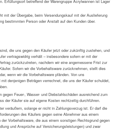
. Erfüllungsort betreffend der Warengruppe Acrylwannen ist Lager
eht mit der Übergabe, beim Versendungskauf mit der Auslieferung
ung bestimmten Person oder Anstalt auf den Kunden über.
t sind, die uns gegen den Käufer jetzt oder zukünftig zustehen, und
er vertragswidrig verhält – insbesondere sofern er mit der
Vertrag zurückzutreten, nachdem wir eine angemessene Frist zur
Käufer. Sofern wir die Vorbehaltsware zurücknehmen, stellt dies
s dar, wenn wir die Vorbehaltsware pfänden. Von uns
mit denjenigen Beträgen verrechnet, die uns der Käufer schuldet,
aben.
ten gegen Feuer-, Wasser- und Diebstahlschäden ausreichend zum
ss der Käufer sie auf eigene Kosten rechtzeitig durchführen.
r veräußern, solange er nicht in Zahlungsverzug ist. Er darf die
eltforderungen des Käufers gegen seine Abnehmer aus einem
h der Vorbehaltsware, die aus einem sonstigen Rechtsgrund gegen
ndlung und Ansprüche auf Versicherungsleistungen) und zwar