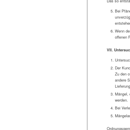
Das so entsta
Bei Pfän
unverzüg
entstehen
Wenn der 
offenen 
VII. Untersu
Untersuc
Der Kunde
Zu den o
andere S
Lieferung
Mängel, 
werden.
Bei Verl
Mängela
Ordnungsgemäß